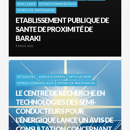
NON CLASSÉ
OFFRES COMMERCIALES
OFFRES DE PARTENARIAT
ETABLISSEMENT PUBLIQUE DE
SANTE DE PROXIMITÉ DE
BARAKI
4 MOIS AGO
ACTUALITÉS
APPELS D'OFFRES
ARTICLES NEW
OFFRES COMMERCIALES
OFFRES DE PARTENARIAT
LE CENTRE DE RECHERCHE EN
TECHNOLOGIES DES SEMI-
CONDUCTEURS POUR
L’ÉNERGIQUE LANCE UN AVIS DE
CONSULTATION CONCERNANT