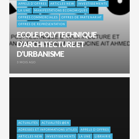
APPELS D'OFFRES
ARTICLES NEW
INVESTISSEMENTS
LA UNE
MANIFESTATIONS ÉCONOMIQUES
OFFRES COMMERCIALES
OFFRES DE PARTENARIAT
OFFRES DE REPRÉSENTATION
ECOLE POLYTECHNIQUE
D’ARCHITECTURE ET
D’URBANISME
3 MOIS AGO
ACTUALITÉS
ACTUALITÉS @EN
ADRESSES ET INFORMATIONS UTILES
APPELS D'OFFRES
ARTICLES NEW
INVESTISSEMENTS
LA UNE
LIBRAIRIE